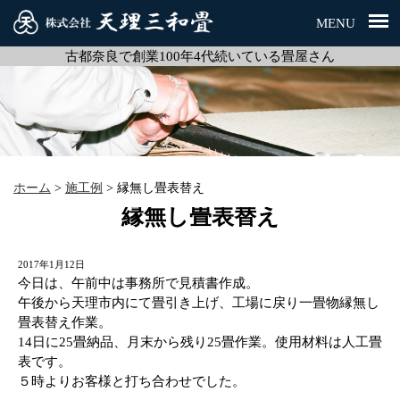
MENU
古都奈良で創業100年4代続いている畳屋さん
ホーム
>
施工例
>
縁無し畳表替え
縁無し畳表替え
2017年1月12日
今日は、午前中は事務所で見積書作成。
午後から天理市内にて畳引き上げ、工場に戻り一畳物縁無し
畳表替え作業。
14日に25畳納品、月末から残り25畳作業。使用材料は人工畳
表です。
５時よりお客様と打ち合わせでした。