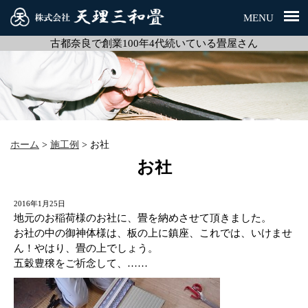
MENU
古都奈良で創業100年4代続いている畳屋さん
ホーム
>
施工例
>
お社
お社
2016年1月25日
地元のお稲荷様のお社に、畳を納めさせて頂きました。
お社の中の御神体様は、板の上に鎮座、これでは、いけませ
ん！やはり、畳の上でしょう。
五穀豊穣をご祈念して、……